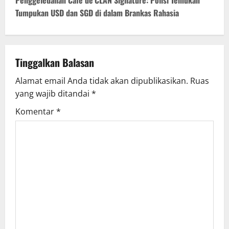
t
Tumpukan USD dan SGD di dalam Brankas Rahasia
n
a
v
Tinggalkan Balasan
Alamat email Anda tidak akan dipublikasikan.
Ruas
i
yang wajib ditandai
*
g
Komentar
*
a
t
i
o
n