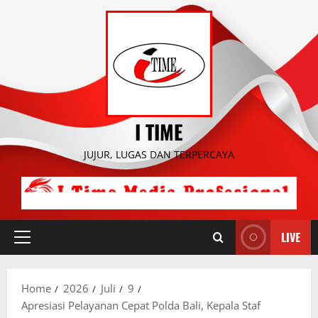
Skip
to
content
I TIME
JUJUR, LUGAS DAN TERPERCAYA
LIVE
Primary
Menu
Home
2026
Juli
9
Apresiasi Pelayanan Cepat Polda Bali, Kepala Staf