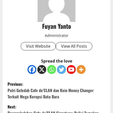
Fuyan Yanto
Administrator
Visit Website
View All Posts
Spread the love
P
Previous:
o
Polri Geledah Cafe de’CLAN dan Koin Money Changer
Terkait Mega Korupsi Batu Bara
s
Next:
Penggeledahan Cafe de’CLAN Signature: Polisi Temukan