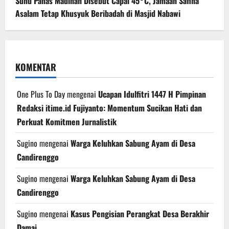
Suhu Panas Madinah Disebut Capai 45°C, Jamaah Safina
Asalam Tetap Khusyuk Beribadah di Masjid Nabawi
KOMENTAR
One Plus To Day
mengenai
Ucapan Idulfitri 1447 H Pimpinan
Redaksi itime.id Fujiyanto: Momentum Sucikan Hati dan
Perkuat Komitmen Jurnalistik
Sugino
mengenai
Warga Keluhkan Sabung Ayam di Desa
Candirenggo
Sugino
mengenai
Warga Keluhkan Sabung Ayam di Desa
Candirenggo
Sugino
mengenai
Kasus Pengisian Perangkat Desa Berakhir
Damai