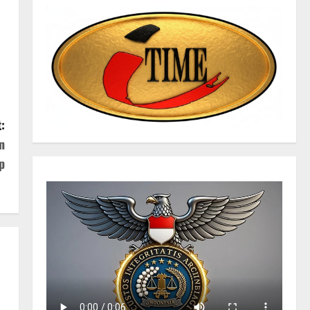
:
n
p