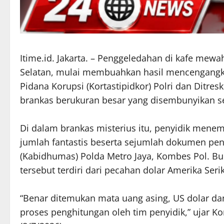
Itime.id. Jakarta. – Penggeledahan di kafe mewa
Selatan, mulai membuahkan hasil mencengangk
Pidana Korupsi (Kortastipidkor) Polri dan Ditre
brankas berukuran besar yang disembunyikan seca
Di dalam brankas misterius itu, penyidik men
jumlah fantastis beserta sejumlah dokumen pe
(Kabidhumas) Polda Metro Jaya, Kombes Pol. 
tersebut terdiri dari pecahan dolar Amerika Seri
“Benar ditemukan mata uang asing, US dolar da
proses penghitungan oleh tim penyidik,” ujar K