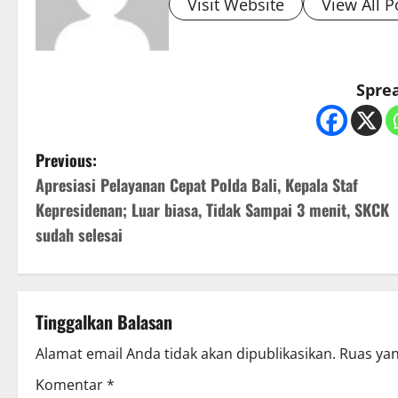
Visit Website
View All P
Sprea
P
Previous:
Apresiasi Pelayanan Cepat Polda Bali, Kepala Staf
o
Kepresidenan; Luar biasa, Tidak Sampai 3 menit, SKCK
s
sudah selesai
t
n
Tinggalkan Balasan
a
Alamat email Anda tidak akan dipublikasikan.
Ruas yan
v
Komentar
*