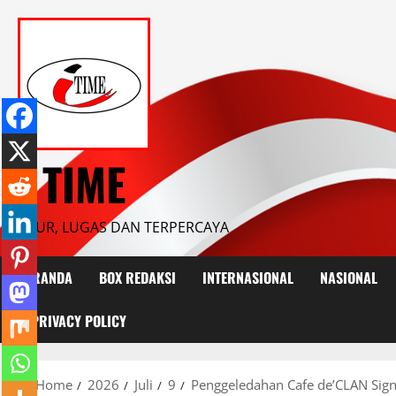
Skip
to
content
I TIME
JUJUR, LUGAS DAN TERPERCAYA
BERANDA
BOX REDAKSI
INTERNASIONAL
NASIONAL
PRIVACY POLICY
Home
2026
Juli
9
Penggeledahan Cafe de’CLAN Sig