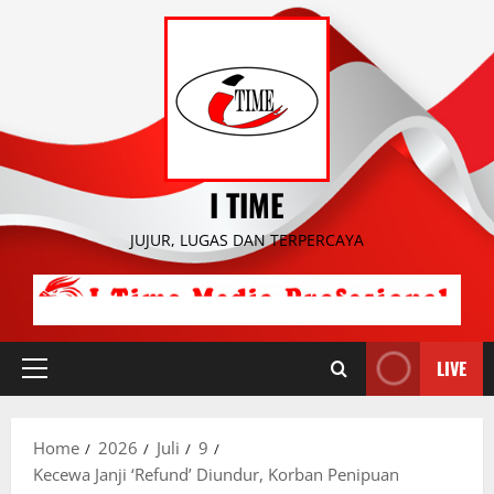
Skip
to
content
I TIME
JUJUR, LUGAS DAN TERPERCAYA
LIVE
Primary
Menu
Home
2026
Juli
9
Kecewa Janji ‘Refund’ Diundur, Korban Penipuan