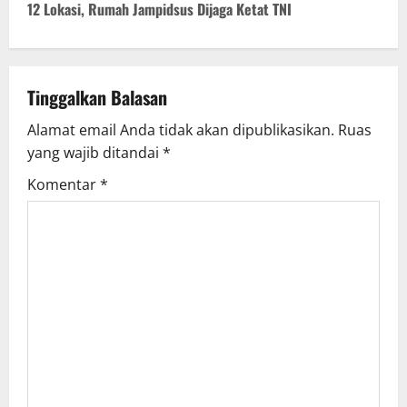
n
12 Lokasi, Rumah Jampidsus Dijaga Ketat TNI
a
v
Tinggalkan Balasan
i
Alamat email Anda tidak akan dipublikasikan.
Ruas
g
yang wajib ditandai
*
Komentar
*
a
t
i
o
n