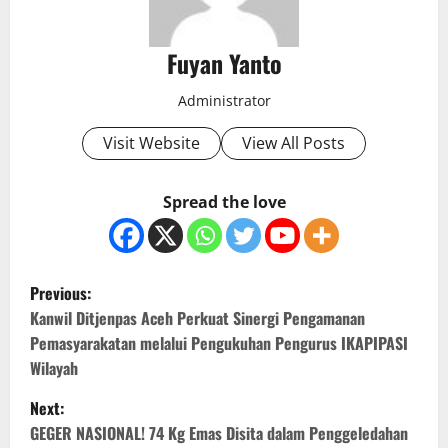
Fuyan Yanto
Administrator
Visit Website
View All Posts
Spread the love
P
Previous:
o
Kanwil Ditjenpas Aceh Perkuat Sinergi Pengamanan
Pemasyarakatan melalui Pengukuhan Pengurus IKAPIPASI
s
Wilayah
t
Next:
GEGER NASIONAL! 74 Kg Emas Disita dalam Penggeledahan