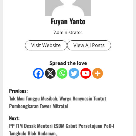
Fuyan Yanto
Administrator
Visit Website
View All Posts
Spread the love
P
Previous:
o
Tak Mau Tunggu Musibah, Warga Banyuasin Tuntut
Pembongkaran Tower Mitratel
s
Next:
t
PP TIM Desak Menteri ESDM Cabut Persetujuan PoD-I
Tangkulo Blok Andaman,