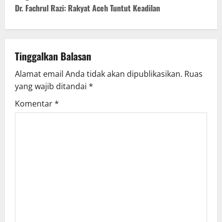
n
Dr. Fachrul Razi: Rakyat Aceh Tuntut Keadilan
a
v
Tinggalkan Balasan
i
Alamat email Anda tidak akan dipublikasikan.
Ruas
g
yang wajib ditandai
*
Komentar
*
a
t
i
o
n