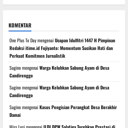
KOMENTAR
One Plus To Day
mengenai
Ucapan Idulfitri 1447 H Pimpinan
Redaksi itime.id Fujiyanto: Momentum Sucikan Hati dan
Perkuat Komitmen Jurnalistik
Sugino
mengenai
Warga Keluhkan Sabung Ayam di Desa
Candirenggo
Sugino
mengenai
Warga Keluhkan Sabung Ayam di Desa
Candirenggo
Sugino
mengenai
Kasus Pengisian Perangkat Desa Berakhir
Damai
Miss Lusi
mengenai
ILDI DPW Salatiga Torehkan Prestasi di