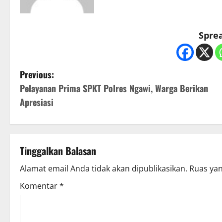
Sprea
P
Previous:
Pelayanan Prima SPKT Polres Ngawi, Warga Berikan
o
Apresiasi
s
t
Tinggalkan Balasan
n
Alamat email Anda tidak akan dipublikasikan.
Ruas yan
a
Komentar
*
v