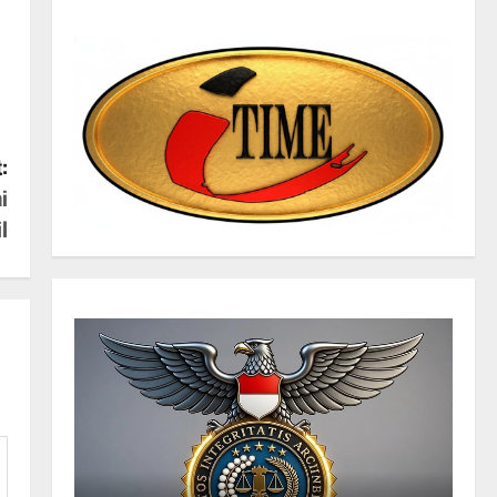
:
i
l