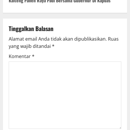
Kalteng Panen Raya Padi Bersama Gubernur Di Kapuas
n
a
v
Tinggalkan Balasan
Alamat email Anda tidak akan dipublikasikan.
Ruas
i
yang wajib ditandai
*
g
Komentar
*
a
t
i
o
n