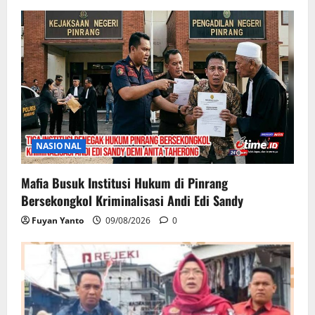
NASIONAL
Mafia Busuk Institusi Hukum di Pinrang
Bersekongkol Kriminalisasi Andi Edi Sandy
Fuyan Yanto
09/08/2026
0