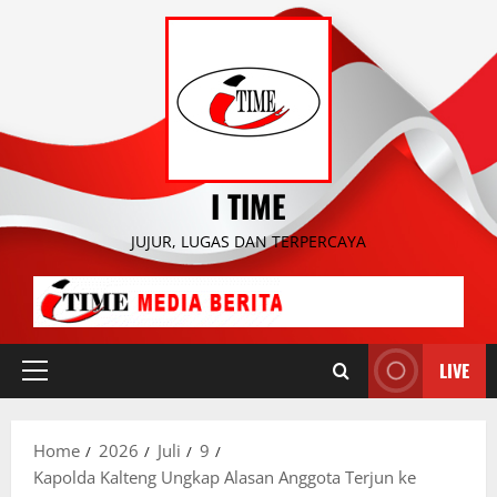
Skip
to
content
I TIME
JUJUR, LUGAS DAN TERPERCAYA
LIVE
Primary
Menu
Home
2026
Juli
9
Kapolda Kalteng Ungkap Alasan Anggota Terjun ke