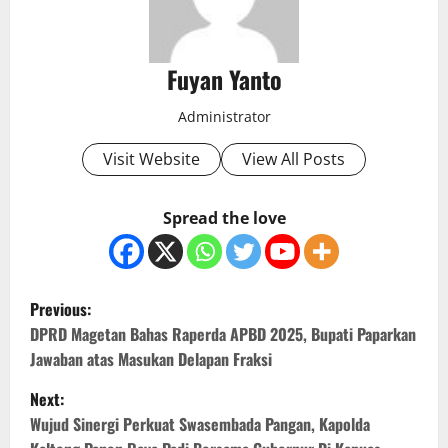
Fuyan Yanto
Administrator
Visit Website
View All Posts
Spread the love
P
Previous:
o
DPRD Magetan Bahas Raperda APBD 2025, Bupati Paparkan
Jawaban atas Masukan Delapan Fraksi
s
Next:
t
Wujud Sinergi Perkuat Swasembada Pangan, Kapolda