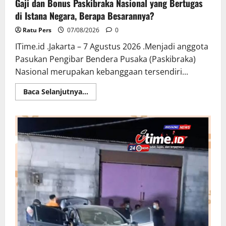
Gaji dan Bonus Paskibraka Nasional yang Bertugas
di Istana Negara, Berapa Besarannya?
Ratu Pers
07/08/2026
0
ITime.id .Jakarta – 7 Agustus 2026 .Menjadi anggota
Pasukan Pengibar Bendera Pusaka (Paskibraka)
Nasional merupakan kebanggaan tersendiri...
Read
Baca Selanjutnya...
more
about
Gaji
dan
Bonus
Paskibraka
Nasional
yang
Bertugas
di
Istana
Negara,
Berapa
Besarannya?