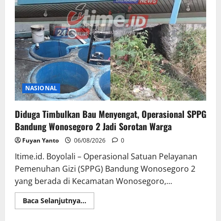
Korban
Berada
di
Bagasi
Mobil
NASIONAL
Diduga Timbulkan Bau Menyengat, Operasional SPPG
Bandung Wonosegoro 2 Jadi Sorotan Warga
Fuyan Yanto
06/08/2026
0
Itime.id. Boyolali – Operasional Satuan Pelayanan
Pemenuhan Gizi (SPPG) Bandung Wonosegoro 2
yang berada di Kecamatan Wonosegoro,...
Read
Baca Selanjutnya...
more
about
Diduga