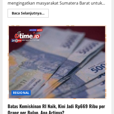
mengingatkan masyarakat Sumatera Barat untuk...
Read
Baca Selanjutnya...
more
about
BMKG
Ingatkan
Sumatera
Barat
Diguyur
Hujan
Lebat
Hari
Ini,
Warga
Diminta
Waspada
REGIONAL
Batas Kemiskinan RI Naik, Kini Jadi Rp669 Ribu per
Orang per Bulan, Apa Artinya?