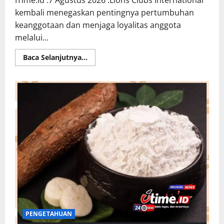
kembali menegaskan pentingnya pertumbuhan
keanggotaan dan menjaga loyalitas anggota
melalui...
Read
Baca Selanjutnya...
more
about
ADD
MEMBER
dan
Jaga
Retensi,
Kunci
Klub
Lions
Semakin
Kuat
Melayani
Masyarakat
PENGETAHUAN