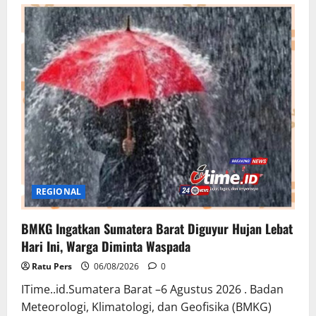
Timbulkan
Bau
Menyengat,
Operasional
SPPG
Bandung
Wonosegoro
2
Jadi
Sorotan
Warga
REGIONAL
BMKG Ingatkan Sumatera Barat Diguyur Hujan Lebat
Hari Ini, Warga Diminta Waspada
Ratu Pers
06/08/2026
0
ITime..id.Sumatera Barat –6 Agustus 2026 . Badan
Meteorologi, Klimatologi, dan Geofisika (BMKG)