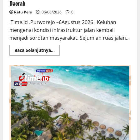
Daerah
Ratu Pers
06/08/2026
0
ITime.id .Purworejo –6Agustus 2026 . Keluhan
mengenai kondisi infrastruktur jalan kembali
menjadi sorotan masyarakat. Sejumlah ruas jalan...
Read
Baca Selanjutnya...
more
about
Purworejo:
Kota
yang
Menyapa
Lewat
Jalan
Berlubang,
Warga
Pertanyakan
Perhatian
Pemerintah
Daerah