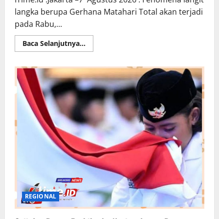
langka berupa Gerhana Matahari Total akan terjadi
pada Rabu,...
Read
Baca Selanjutnya...
more
about
Gerhana
Matahari
Total
12
Agustus
2026:
Jam
Berapa
Terjadi?
Ini
Jadwal
dan
Wilayah
yang
Bisa
Menyaksikannya
REGIONAL