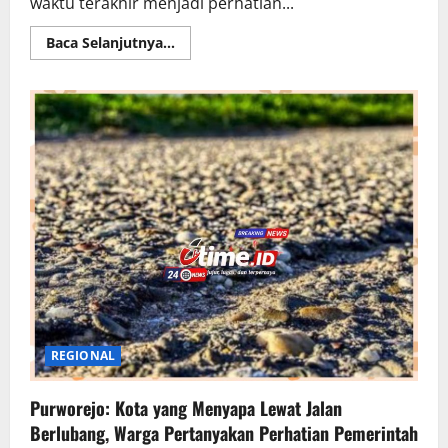
waktu terakhir menjadi perhatian...
Read
Baca Selanjutnya...
more
about
Fenomena
Bola
Api
Kian
Sering
Terlihat,
Benarkah
Berkaitan
dengan
Gerhana
Matahari
Total
12
Agustus
2026?
REGIONAL
Purworejo: Kota yang Menyapa Lewat Jalan
Berlubang, Warga Pertanyakan Perhatian Pemerintah