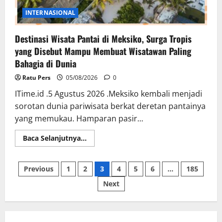
INTERNASIONAL
Destinasi Wisata Pantai di Meksiko, Surga Tropis
yang Disebut Mampu Membuat Wisatawan Paling
Bahagia di Dunia
Ratu Pers
05/08/2026
0
ITime.id .5 Agustus 2026 .Meksiko kembali menjadi
sorotan dunia pariwisata berkat deretan pantainya
yang memukau. Hamparan pasir...
Read
Baca Selanjutnya...
more
about
Destinasi
Paginasi
Wisata
Previous
1
2
3
4
5
6
…
185
Pantai
di
Next
pos
Meksiko,
Surga
Tropis
yang
Disebut
Mampu