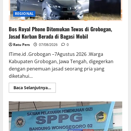
REGIONAL
Bos Royal Phone Ditemukan Tewas di Grobogan,
Jasad Korban Berada di Bagasi Mobil
Ratu Pers
07/08/2026
0
ITime.id .Grobogan –7Agustus 2026 .Warga
Kabupaten Grobogan, Jawa Tengah, digegerkan
dengan penemuan jasad seorang pria yang
diketahui...
Read
Baca Selanjutnya...
more
about
Bos
Royal
Phone
Ditemukan
Tewas
di
Grobogan,
Jasad