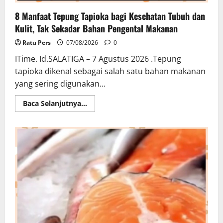
8 Manfaat Tepung Tapioka bagi Kesehatan Tubuh dan
Kulit, Tak Sekadar Bahan Pengental Makanan
Ratu Pers
07/08/2026
0
ITime. Id.SALATIGA – 7 Agustus 2026 .Tepung
tapioka dikenal sebagai salah satu bahan makanan
yang sering digunakan...
Read
Baca Selanjutnya...
more
about
8
Manfaat
Tepung
Tapioka
bagi
Kesehatan
Tubuh
dan
Kulit,
Tak
Sekadar
Bahan
Pengental
Makanan