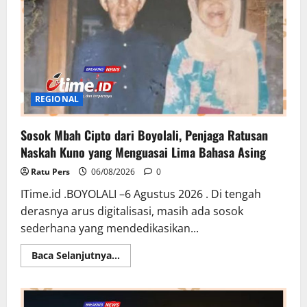
REGIONAL
Sosok Mbah Cipto dari Boyolali, Penjaga Ratusan
Naskah Kuno yang Menguasai Lima Bahasa Asing
Ratu Pers
06/08/2026
0
ITime.id .BOYOLALI –6 Agustus 2026 . Di tengah
derasnya arus digitalisasi, masih ada sosok
sederhana yang mendedikasikan...
Read
Baca Selanjutnya...
more
about
Sosok
Mbah
Cipto