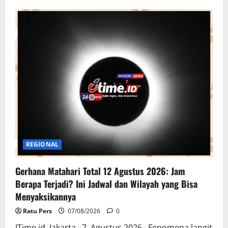
Sungai
Gabus
Blora
Mengering,
Sekitar
300
Hektare
Lahan
Pertanian
Dilanda
Kekeringan
REGIONAL
Gerhana Matahari Total 12 Agustus 2026: Jam
Berapa Terjadi? Ini Jadwal dan Wilayah yang Bisa
Menyaksikannya
Ratu Pers
07/08/2026
0
ITime.id .Jakarta –7 Agustus 2026 . Fenomena langit