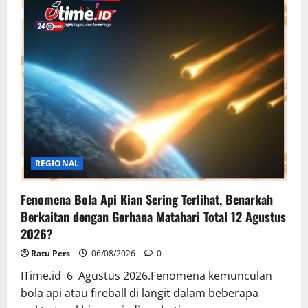
dari
Boyolali,
Penjaga
Ratusan
Naskah
Kuno
yang
Menguasai
Lima
Bahasa
Asing
REGIONAL
Fenomena Bola Api Kian Sering Terlihat, Benarkah
Berkaitan dengan Gerhana Matahari Total 12 Agustus
2026?
Ratu Pers
06/08/2026
0
ITime.id 6 Agustus 2026.Fenomena kemunculan
bola api atau fireball di langit dalam beberapa