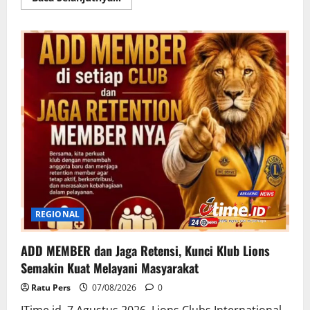
more
about
Setelah
Berjuang
Melawan
Sakit,
Indra
Bekti
Terapkan
Pola
Hidup
Sehat
demi
Menjaga
Kebugaran
REGIONAL
ADD MEMBER dan Jaga Retensi, Kunci Klub Lions
Semakin Kuat Melayani Masyarakat
Ratu Pers
07/08/2026
0
ITime.id .7 Agustus 2026 .Lions Clubs International