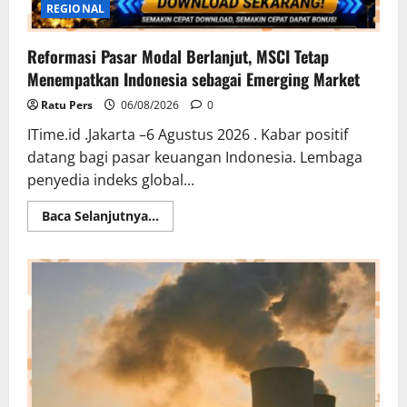
REGIONAL
Reformasi Pasar Modal Berlanjut, MSCI Tetap
Menempatkan Indonesia sebagai Emerging Market
Ratu Pers
06/08/2026
0
ITime.id .Jakarta –6 Agustus 2026 . Kabar positif
datang bagi pasar keuangan Indonesia. Lembaga
penyedia indeks global...
Read
Baca Selanjutnya...
more
about
Reformasi
Pasar
Modal
Berlanjut,
MSCI
Tetap
Menempatkan
Indonesia
sebagai
Emerging
Market