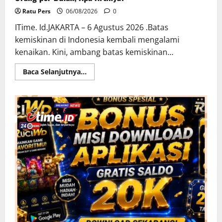
Ratu Pers
06/08/2026
0
ITime. Id.JAKARTA – 6 Agustus 2026 .Batas
kemiskinan di Indonesia kembali mengalami
kenaikan. Kini, ambang batas kemiskinan...
Read
Baca Selanjutnya...
more
about
Batas
Kemiskinan
RI
Naik,
Kini
Jadi
Rp669
Ribu
per
Orang
per
Bulan,
Apa
Artinya?