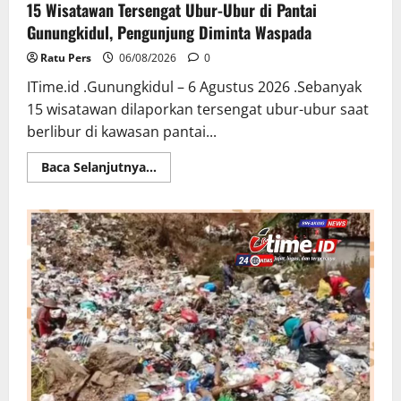
15 Wisatawan Tersengat Ubur-Ubur di Pantai
Gunungkidul, Pengunjung Diminta Waspada
Ratu Pers
06/08/2026
0
ITime.id .Gunungkidul – 6 Agustus 2026 .Sebanyak
15 wisatawan dilaporkan tersengat ubur-ubur saat
berlibur di kawasan pantai...
Read
Baca Selanjutnya...
more
about
15
Wisatawan
Tersengat
Ubur-
Ubur
di
Pantai
Gunungkidul,
Pengunjung
Diminta
Waspada