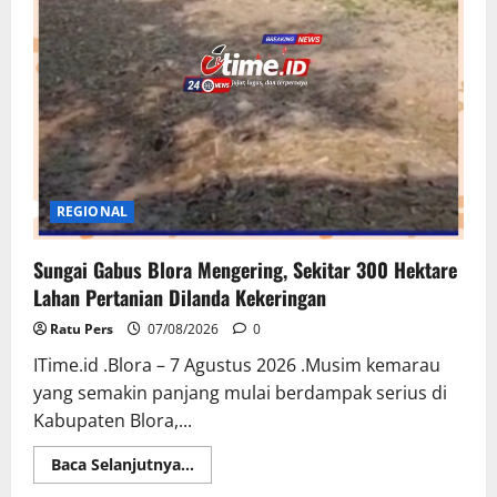
Asam
Lambung,
Bantu
Redakan
Gejala
dan
Jaga
Kesehatan
Pencernaan
REGIONAL
Sungai Gabus Blora Mengering, Sekitar 300 Hektare
Lahan Pertanian Dilanda Kekeringan
Ratu Pers
07/08/2026
0
ITime.id .Blora – 7 Agustus 2026 .Musim kemarau
yang semakin panjang mulai berdampak serius di
Kabupaten Blora,...
Read
Baca Selanjutnya...
more
about