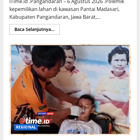
ITime.id .Pangandaran – 6 Agustus 2026 .Polemik
kepemilikan lahan di kawasan Pantai Madasari,
Kabupaten Pangandaran, Jawa Barat,...
Read
Baca Selanjutnya...
more
about
Pantai
Madasari
Diklaim
Milik
Pribadi,
Dedi
Mulyadi
Minta
BPN
Batalkan
Sertifikat
REGIONAL