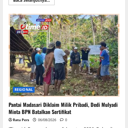
Baca Selanjutnya...
more
about
BMKG
Ingatkan
El
Nino
Menguat
dan
Mulai
Berdampak
di
Indonesia,
Apa
yang
Harus
Dilakukan
Warga?
REGIONAL
Pantai Madasari Diklaim Milik Pribadi, Dedi Mulyadi
Minta BPN Batalkan Sertifikat
Ratu Pers
06/08/2026
0