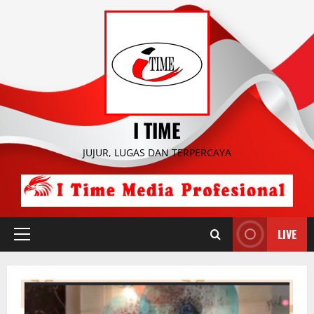
Skip
to
content
I TIME
JUJUR, LUGAS DAN TERPERCAYA
LIVE
Primary
Menu