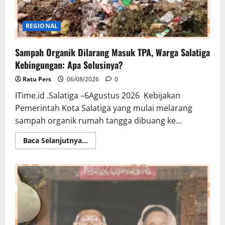
REGIONAL
Sampah Organik Dilarang Masuk TPA, Warga Salatiga
Kebingungan: Apa Solusinya?
Ratu Pers
06/08/2026
0
ITime.id .Salatiga –6Agustus 2026 Kebijakan
Pemerintah Kota Salatiga yang mulai melarang
sampah organik rumah tangga dibuang ke...
Read
Baca Selanjutnya...
more
about
Sampah
Organik
Dilarang
Masuk
TPA,
Warga
Salatiga
Kebingungan:
Apa
Solusinya?